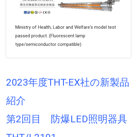
Ministry of Health, Labor and Welfare's model test
passed product. (Fluorescent lamp
type/semiconductor compatible)
2023年度THT-EX社の新製品
紹介
第2回目 防爆LED照明器具