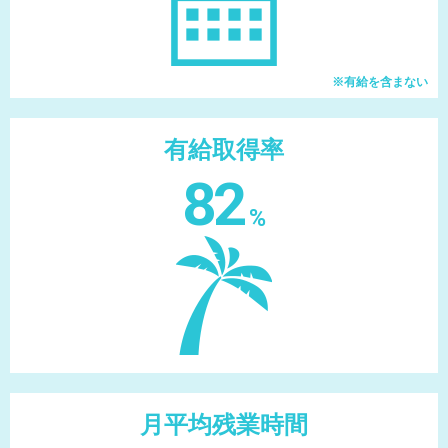
※有給を含まない
有給取得率
82
%
月平均残業時間