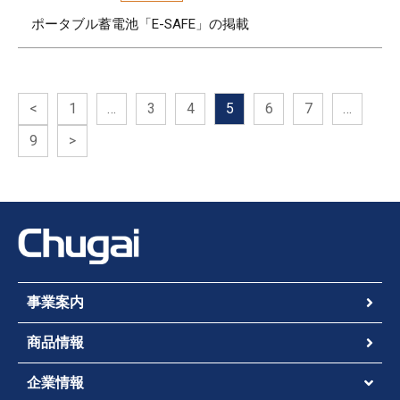
ポータブル蓄電池「E-SAFE」の掲載
<
1
…
3
4
5
6
7
…
9
>
事業案内
商品情報
企業情報