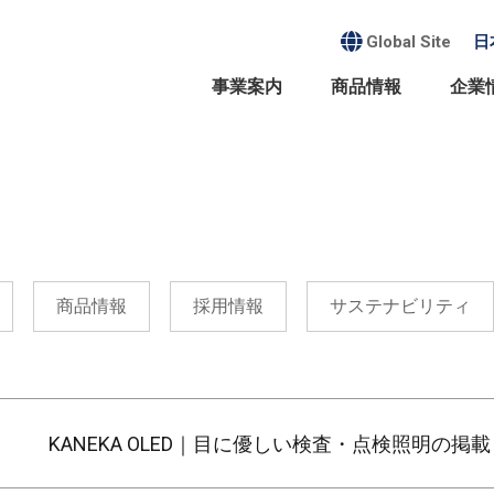
Global Site
日
事業案内
商品情報
企業
商品情報
採用情報
サステナビリティ
プメッセージ・経営方針
サステナビリティ
事業案内
商品情報
採用情報
会社概要・沿革
KANEKA OLED｜目に優しい検査・点検照明の掲載