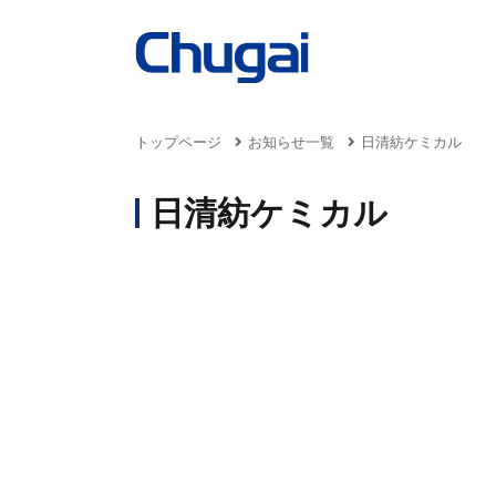
トップページ
お知らせ一覧
日清紡ケミカル
日清紡ケミカル
事業案内
商品情報
サステナビリティ
採用情報
企業情報
Business
Products
Sustainability
Recruit
Company
トッ