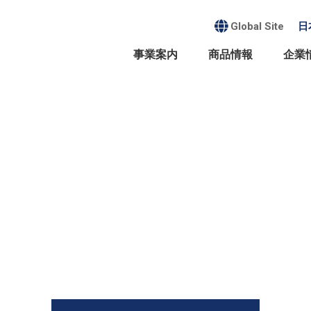
Global Site
日
事業案内
商品情報
企業
プメッセージ・経営方針
サステナビリティ
事業案内
商品情報
採用情報
会社概要・沿革