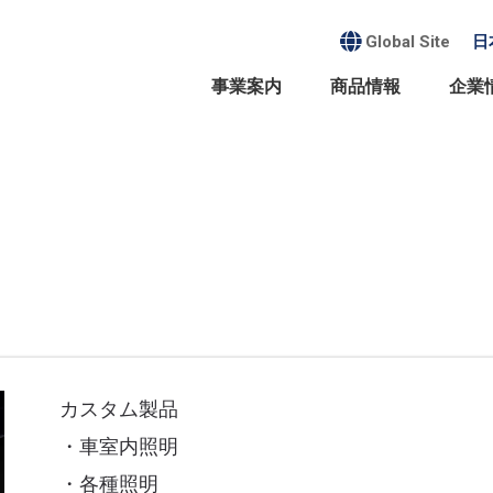
Global Site
日
事業案内
商品情報
企業
プメッセージ・経営方針
サステナビリティ
事業案内
商品情報
採用情報
会社概要・沿革
カスタム製品
・車室内照明
・各種照明