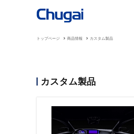
トップページ
商品情報
カスタム製品
事業案内
商品情報
サステナビリティ
採用情報
企業情報
Business
Products
Sustainability
Recruit
カスタム製品
Company
トッ