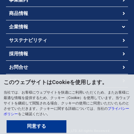
商品情報
企業情報
サステナビリティ
採用情報
お問合せ
お知らせ
このウェブサイトはCookieを使用します。
当社では、お客様にウェブサイトを快適にご利用いただくため、またお客様に
Global Site
最適な情報を提供するため、クッキー（Cookie）を使用しています。当ウェブ
サイトを継続して閲覧される場合、クッキーの使用にご同意いただいたものと
させていただきます。クッキーに関する詳細については、当社の
プライバシー
プライバシーポリシー
ポリシー
をご確認ください。
情報セキュリティポリシー
同意する
Copyright ©
2026 Chugai Co.,LTD. All rights Reserved.